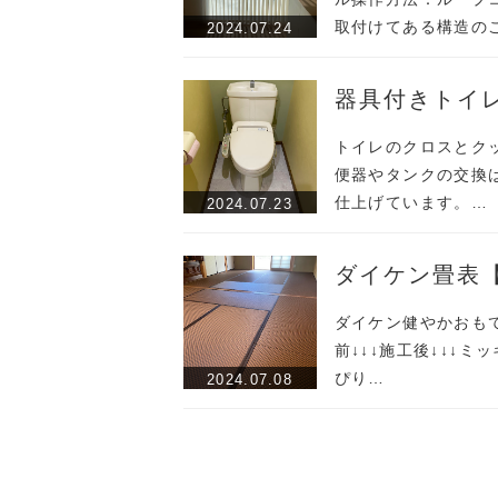
取付けてある構造の
2024.07.24
器具付きトイ
トイレのクロスとク
便器やタンクの交換
仕上げています。…
2024.07.23
ダイケン畳表
ダイケン健やかおも
前↓↓↓施工後↓↓↓
ぴり…
2024.07.08