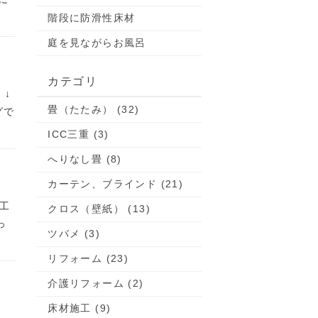
階段に防滑性床材
庭を見ながらお風呂
カテゴリ
 ↓
畳（たたみ） (32)
グで
ICC三重 (3)
へりなし畳 (8)
カーテン、ブラインド (21)
工
クロス（壁紙） (13)
っ
ツバメ (3)
リフォーム (23)
介護リフォーム (2)
床材施工 (9)