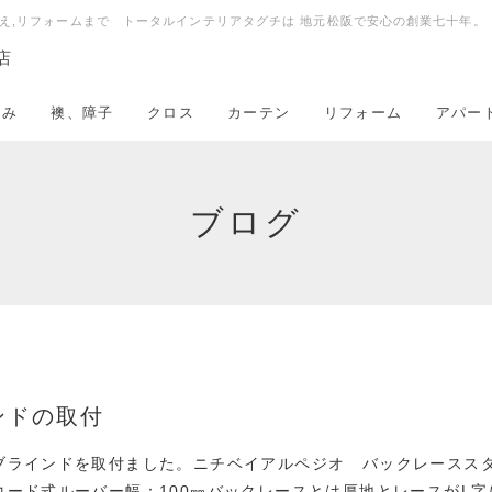
え,リフォームまで トータルインテリアタグチは 地元松阪で安心の創業七十年。
店
たみ
襖、障子
クロス
カーテン
リフォーム
アパー
ブログ
ンドの取付
ブラインドを取付ました。ニチベイアルペジオ バックレースス
コード式ルーバー幅：100㎜バックレースとは厚地とレースがL字