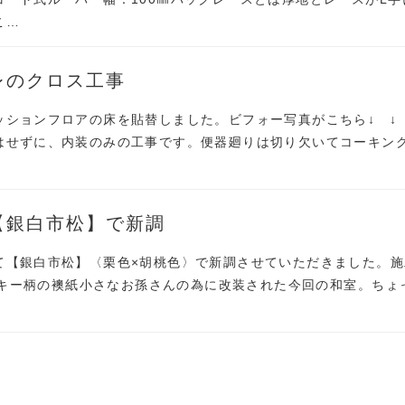
こ…
レのクロス工事
ッションフロアの床を貼替しました。ビフォー写真がこちら↓ ↓
はせずに、内装のみの工事です。便器廻りは切り欠いてコーキン
【銀白市松】で新調
て【銀白市松】〈栗色×胡桃色〉で新調させていただきました。施
ミッキー柄の襖紙小さなお孫さんの為に改装された今回の和室。ちょ