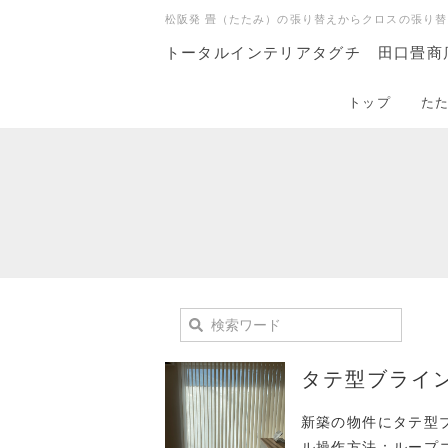
松阪発 畳（たたみ）の張り替えからクロスの張り替
トータルインテリアタグチ 田口畳商
トップ
た
タテ型ブライ
新築の物件にタテ型
ル操作方法：ループ