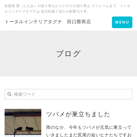
松阪発 畳（たたみ）の張り替えからクロスの張り替え,リフォームまで トータ
ルインテリアタグチは 地元松阪で安心の創業七十年。
トータルインテリアタグチ 田口畳商店
Toggle
MENU
navigation
ブログ
ツバメが巣立ちました
雨のなか、今年もツバメが元気に巣立って
いきましたまだ尻尾の短いヒナたちですお