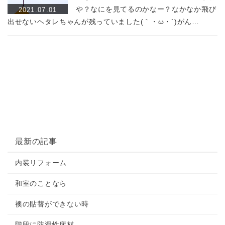
や？なにを見てるのかなー？なかなか飛び
2021.07.01
出せないヘタレちゃんが残っていました(｀・ω・´)がん…
a:72410 t:17 y:73
最新の記事
内装リフォーム
和室のことなら
襖の貼替ができない時
階段に防滑性床材