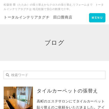
松阪発 畳（たたみ）の張り替えからクロスの張り替え,リフォームまで トータ
ルインテリアタグチは 地元松阪で安心の創業七十年。
トータルインテリアタグチ 田口畳商店
Toggle
MENU
navigation
ブログ
タイルカーペットの張替え
高町のエステサロンにてタイルカーペット
貼り替えのご依頼をいただきました。アイ